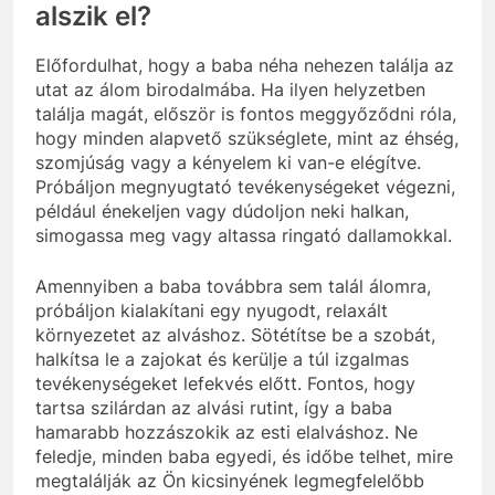
alszik el?
Előfordulhat, hogy a baba néha nehezen találja az
utat az álom birodalmába. Ha ilyen helyzetben
találja magát, először is fontos meggyőződni róla,
hogy minden alapvető szükséglete, mint az éhség,
szomjúság vagy a kényelem ki van-e elégítve.
Próbáljon megnyugtató tevékenységeket végezni,
például énekeljen vagy dúdoljon neki halkan,
simogassa meg vagy altassa ringató dallamokkal.
Amennyiben a baba továbbra sem talál álomra,
próbáljon kialakítani egy nyugodt, relaxált
környezetet az alváshoz. Sötétítse be a szobát,
halkítsa le a zajokat és kerülje a túl izgalmas
tevékenységeket lefekvés előtt. Fontos, hogy
tartsa szilárdan az alvási rutint, így a baba
hamarabb hozzászokik az esti elalváshoz. Ne
feledje, minden baba egyedi, és időbe telhet, mire
megtalálják az Ön kicsinyének legmegfelelőbb