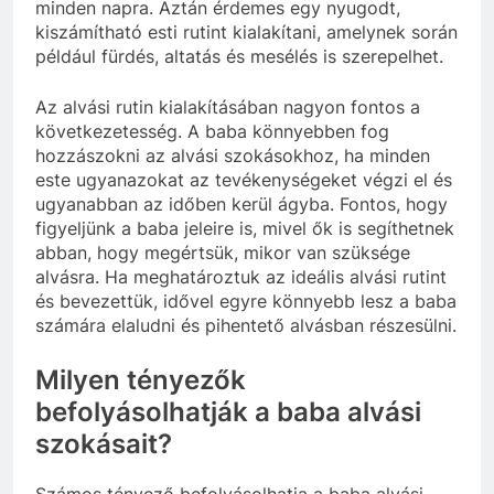
minden napra. Aztán érdemes egy nyugodt,
kiszámítható esti rutint kialakítani, amelynek során
például fürdés, altatás és mesélés is szerepelhet.
Az alvási rutin kialakításában nagyon fontos a
következetesség. A baba könnyebben fog
hozzászokni az alvási szokásokhoz, ha minden
este ugyanazokat az tevékenységeket végzi el és
ugyanabban az időben kerül ágyba. Fontos, hogy
figyeljünk a baba jeleire is, mivel ők is segíthetnek
abban, hogy megértsük, mikor van szüksége
alvásra. Ha meghatároztuk az ideális alvási rutint
és bevezettük, idővel egyre könnyebb lesz a baba
számára elaludni és pihentető alvásban részesülni.
Milyen tényezők
befolyásolhatják a baba alvási
szokásait?
Számos tényező befolyásolhatja a baba alvási