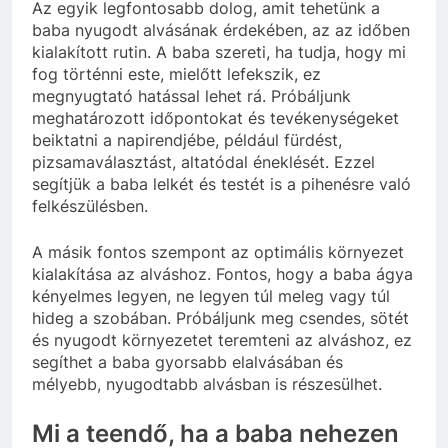
Az egyik legfontosabb dolog, amit tehetünk a
baba nyugodt alvásának érdekében, az az időben
kialakított rutin. A baba szereti, ha tudja, hogy mi
fog történni este, mielőtt lefekszik, ez
megnyugtató hatással lehet rá. Próbáljunk
meghatározott időpontokat és tevékenységeket
beiktatni a napirendjébe, például fürdést,
pizsamaválasztást, altatódal éneklését. Ezzel
segítjük a baba lelkét és testét is a pihenésre való
felkészülésben.
A másik fontos szempont az optimális környezet
kialakítása az alváshoz. Fontos, hogy a baba ágya
kényelmes legyen, ne legyen túl meleg vagy túl
hideg a szobában. Próbáljunk meg csendes, sötét
és nyugodt környezetet teremteni az alváshoz, ez
segíthet a baba gyorsabb elalvásában és
mélyebb, nyugodtabb alvásban is részesülhet.
Mi a teendő, ha a baba nehezen