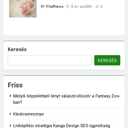
szülőknek
VitalNews
2 év ezelőtt
0
Keresés
KERESÉS
Friss
Melyik képzeletbeli lényt válaszd először a Fantasy Zoo-
ban?
Kávécseresznye
Linképítési stratégia Kanga Design SEO ügynökség