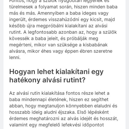
Fontos, hogy a szülők nyugodtan legyenek és
türelmesek a folyamat során, hiszen minden baba
más és más. Amennyiben a baba ideges vagy
ingerült, érdemes visszahúzódni egy kicsit, majd
később újra megpróbálni kialakítani az alvási
rutint. A legfontosabb azonban az, hogy a szülők
kövessék a baba jeleit, és próbálják meg
megérteni, mikor van szüksége a kisbabának
alvásra, mikor éhes vagy éppen ébren szeretne
lenni.
Hogyan lehet kialakítani egy
hatékony alvási rutint?
Az alvási rutin kialakítása fontos része lehet a
baba mindennapi életének, hiszen ez segíthet
abban, hogy megtanuljon könnyebben elaludni és
hosszabb ideig aludni éjszaka. Első lépésként
érdemes meghatározni az alvás idejét és hosszát,
valamint egy megfelelő lefekvési időpontot