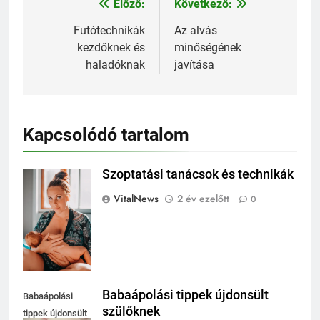
Előző:
Következő:
Bejegyzés
navigáció
Futótechnikák
Az alvás
kezdőknek és
minőségének
haladóknak
javítása
Kapcsolódó tartalom
Szoptatási tanácsok és technikák
Szoptatási
tanácsok és
VitalNews
2 év ezelőtt
0
technikák
Babaápolási tippek újdonsült
Babaápolási
szülőknek
tippek újdonsült