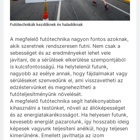
Futótechnikák kezdőknek és haladóknak
A megfelelő futótechnika nagyon fontos azoknak,
akik szeretnek rendszeresen futni. Nem csak a
sebességet és az eredményeket lehet vele
javítani, de a sérülések elkerülése szempontjából
is kulcsfontosságú. Ha helytelenül futunk,
nagyobb az esélye annak, hogy fájdalmakat vagy
sérüléseket szenvedünk el, ami visszavetheti az
edzéstervünket és megnehezítheti a
futóteljesítményünk növelését.
A megfelelő futótechnika segít hatékonyabban
kihasználni a testünket, növeli az állóképességet
és az energiatakarékosságot. Ha helyesen futunk,
kevesebb energiát pazarolunk, így hosszabb ideig
képesek vagyunk teljesíteni anélkül, hogy teljesen
kimerülnénk. Emellett javíthatja az izom