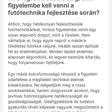
figyelembe kell venni a
futótechnika fejlesztése során?
Ahhoz, hogy hatékonyan fejleszthessük
futótechnikánkat, fontos figyelembe venni egy
olyan alapvető dolgot, mint a türelem. Nem
várhatjuk el, hogy egyik napról a másikra
tökéletes futókká váljunk, inkább lassan építsük
fel az eredményeket. Minden lépést érdemes
alaposan átgondolni, és legyen bennünk kitartás,
hogy folyamatosan fejlődjünk.
Egy másik kulcsfontosságú tényező a figyelem
odaítélése a megfelelő technikai elemek
kialakítására. Ne elégedjünk meg a rossz
szokásainkkal, hanem dolgozzunk azokon, hogy
javítsuk futómozgásunk hatékonyságát és
gazdaságosságát. Odafigyelésünk és tudatos
gyakorlás révén képesek vagyunk megszüntetni a