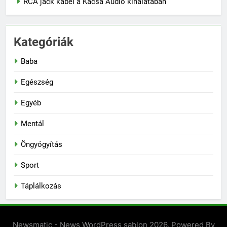
RCA jack kábel a Kácsa Audió kínálatában
Kategóriák
Baba
Egészség
Egyéb
Mentál
Öngyógyítás
Sport
Táplálkozás
Newsmatic - News WordPress sablon 2026. Powered By