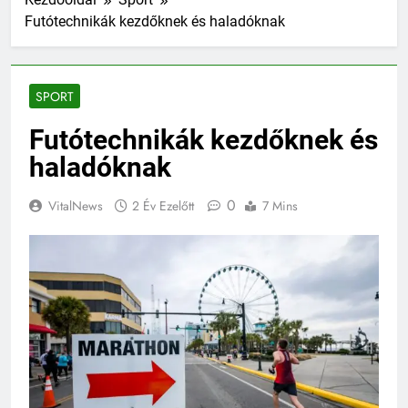
Futótechnikák kezdőknek és haladóknak
SPORT
Futótechnikák kezdőknek és
haladóknak
0
VitalNews
2 Év Ezelőtt
7 Mins