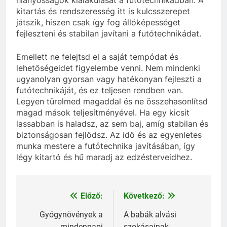
hiányosságok kialakulását a futótechnikádban. A
kitartás és rendszeresség itt is kulcsszerepet
játszik, hiszen csak így fog állóképességet
fejleszteni és stabilan javítani a futótechnikádat.
Emellett ne felejtsd el a saját tempódat és
lehetőségeidet figyelembe venni. Nem mindenki
ugyanolyan gyorsan vagy hatékonyan fejleszti a
futótechnikáját, és ez teljesen rendben van.
Legyen türelmed magaddal és ne összehasonlítsd
magad mások teljesítményével. Ha egy kicsit
lassabban is haladsz, az sem baj, amíg stabilan és
biztonságosan fejlődsz. Az idő és az egyenletes
munka mestere a futótechnika javításában, így
légy kitartó és hű maradj az edzésterveidhez.
Előző:
Következő:
Bejegyzés
navigáció
Gyógynövények a
A babák alvási
mindennapi
szokásainak