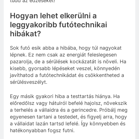
tudd az edzéseket!
Hogyan lehet elkerülni a
leggyakoribb futótechnikai
hibákat?
Sok futó esik abba a hibába, hogy túl nagyokat
lépnek. Ez nem csak az energiát feleslegesen
pazarolja, de a sérülések kockázatát is növeli. Ha
kisebb, gyorsabb lépéseket veszel, könnyedén
javíthatod a futótechnikádat és csökkentheted a
sérülésveszélyt.
Egy másik gyakori hiba a testtartás hiánya. Ha
előredőlsz vagy hátulról befelé hajolsz, növekszik
a terhelés a vállaidra és a gerincedre. Próbálj meg
egyenesen tartani a testedet, és figyelj arra, hogy
a vállaidat lazán tartsd lefelé. Így könnyebben és
hatékonyabban fogsz futni.