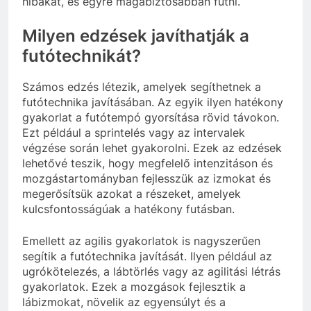
hibákat, és egyre magabiztosabban futni.
Milyen edzések javíthatják a
futótechnikát?
Számos edzés létezik, amelyek segíthetnek a
futótechnika javításában. Az egyik ilyen hatékony
gyakorlat a futótempó gyorsítása rövid távokon.
Ezt például a sprintelés vagy az intervalek
végzése során lehet gyakorolni. Ezek az edzések
lehetővé teszik, hogy megfelelő intenzitáson és
mozgástartományban fejlesszük az izmokat és
megerősítsük azokat a részeket, amelyek
kulcsfontosságúak a hatékony futásban.
Emellett az agilis gyakorlatok is nagyszerűen
segítik a futótechnika javítását. Ilyen például az
ugrókötelezés, a lábtörlés vagy az agilitási létrás
gyakorlatok. Ezek a mozgások fejlesztik a
lábizmokat, növelik az egyensúlyt és a