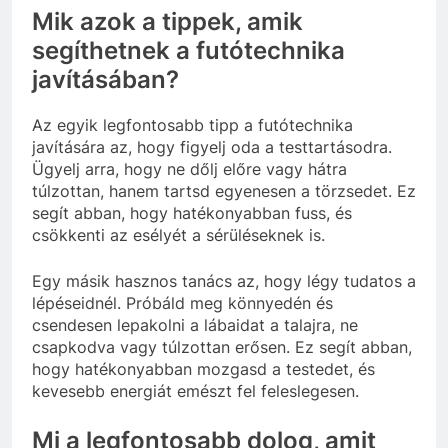
Mik azok a tippek, amik
segíthetnek a futótechnika
javításában?
Az egyik legfontosabb tipp a futótechnika
javítására az, hogy figyelj oda a testtartásodra.
Ügyelj arra, hogy ne dőlj előre vagy hátra
túlzottan, hanem tartsd egyenesen a törzsedet. Ez
segít abban, hogy hatékonyabban fuss, és
csökkenti az esélyét a sérüléseknek is.
Egy másik hasznos tanács az, hogy légy tudatos a
lépéseidnél. Próbáld meg könnyedén és
csendesen lepakolni a lábaidat a talajra, ne
csapkodva vagy túlzottan erősen. Ez segít abban,
hogy hatékonyabban mozgasd a testedet, és
kevesebb energiát emészt fel feleslegesen.
Mi a legfontosabb dolog, amit