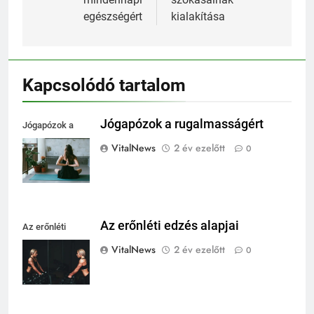
egészségért
kialakítása
Kapcsolódó tartalom
Jógapózok a rugalmasságért
Jógapózok a
rugalmasságért
VitalNews
2 év ezelőtt
0
Az erőnléti edzés alapjai
Az erőnléti
edzés alapjai
VitalNews
2 év ezelőtt
0