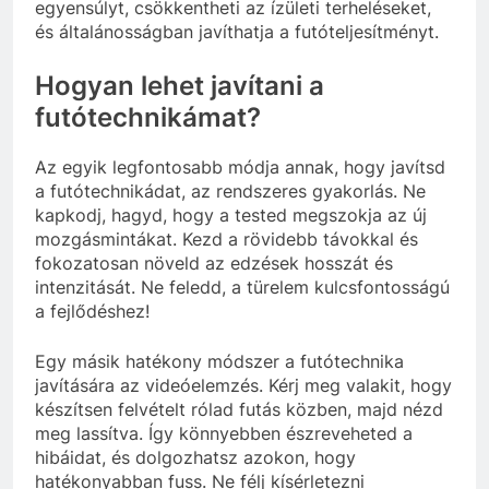
egyensúlyt, csökkentheti az ízületi terheléseket,
és általánosságban javíthatja a futóteljesítményt.
Hogyan lehet javítani a
futótechnikámat?
Az egyik legfontosabb módja annak, hogy javítsd
a futótechnikádat, az rendszeres gyakorlás. Ne
kapkodj, hagyd, hogy a tested megszokja az új
mozgásmintákat. Kezd a rövidebb távokkal és
fokozatosan növeld az edzések hosszát és
intenzitását. Ne feledd, a türelem kulcsfontosságú
a fejlődéshez!
Egy másik hatékony módszer a futótechnika
javítására az videóelemzés. Kérj meg valakit, hogy
készítsen felvételt rólad futás közben, majd nézd
meg lassítva. Így könnyebben észreveheted a
hibáidat, és dolgozhatsz azokon, hogy
hatékonyabban fuss. Ne félj kísérletezni