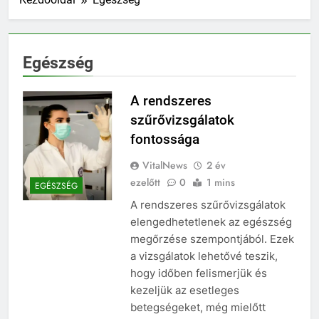
Egészség
A rendszeres
szűrővizsgálatok
fontossága
VitalNews
2 év
ezelőtt
0
1 mins
EGÉSZSÉG
A rendszeres szűrővizsgálatok
elengedhetetlenek az egészség
megőrzése szempontjából. Ezek
a vizsgálatok lehetővé teszik,
hogy időben felismerjük és
kezeljük az esetleges
betegségeket, még mielőtt