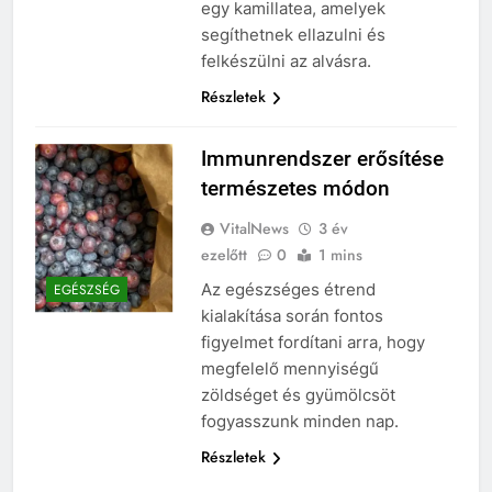
egy kamillatea, amelyek
segíthetnek ellazulni és
felkészülni az alvásra.
Részletek
Immunrendszer erősítése
természetes módon
VitalNews
3 év
ezelőtt
0
1 mins
Az egészséges étrend
EGÉSZSÉG
kialakítása során fontos
figyelmet fordítani arra, hogy
megfelelő mennyiségű
zöldséget és gyümölcsöt
fogyasszunk minden nap.
Részletek