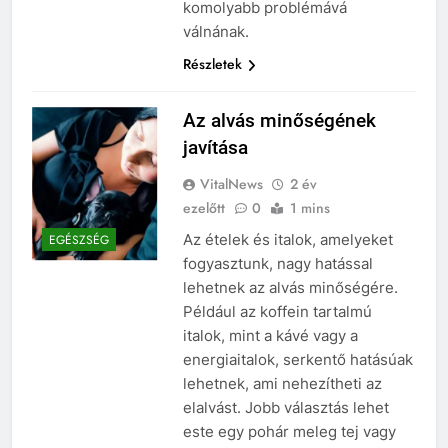
komolyabb problémává
válnának.
Részletek
Az alvás minőségének
javítása
VitalNews
2 év
ezelőtt
0
1 mins
Az ételek és italok, amelyeket
EGÉSZSÉG
fogyasztunk, nagy hatással
lehetnek az alvás minőségére.
Például az koffein tartalmú
italok, mint a kávé vagy a
energiaitalok, serkentő hatásúak
lehetnek, ami nehezítheti az
elalvást. Jobb választás lehet
este egy pohár meleg tej vagy