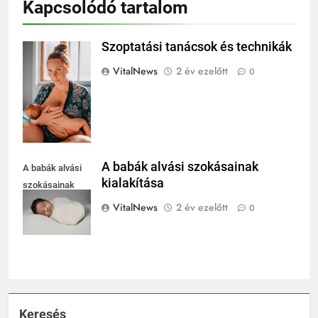
Kapcsolódó tartalom
Szoptatási tanácsok és technikák
Szoptatási
tanácsok és
VitalNews
2 év ezelőtt
0
technikák
A babák alvási szokásainak
A babák alvási
kialakítása
szokásainak
kialakítása
VitalNews
2 év ezelőtt
0
Keresés