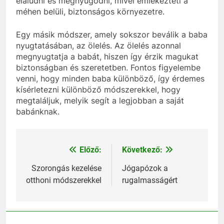
elaludni és megnyugodni, mivel emlékezteti a
méhen belüli, biztonságos környezetre.
Egy másik módszer, amely sokszor beválik a baba
nyugtatásában, az ölelés. Az ölelés azonnal
megnyugtatja a babát, hiszen így érzik magukat
biztonságban és szeretetben. Fontos figyelembe
venni, hogy minden baba különböző, így érdemes
kísérletezni különböző módszerekkel, hogy
megtaláljuk, melyik segít a legjobban a saját
babánknak.
Előző:
Következő:
Bejegyzés
navigáció
Szorongás kezelése
Jógapózok a
otthoni módszerekkel
rugalmasságért