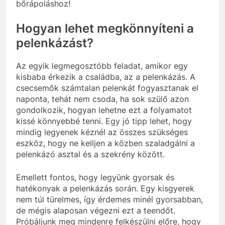
bőrápoláshoz!
Hogyan lehet megkönnyíteni a
pelenkázást?
Az egyik legmegosztóbb feladat, amikor egy
kisbaba érkezik a családba, az a pelenkázás. A
csecsemők számtalan pelenkát fogyasztanak el
naponta, tehát nem csoda, ha sok szülő azon
gondolkozik, hogyan lehetne ezt a folyamatot
kissé könnyebbé tenni. Egy jó tipp lehet, hogy
mindig legyenek kéznél az összes szükséges
eszköz, hogy ne kelljen a közben szaladgálni a
pelenkázó asztal és a szekrény között.
Emellett fontos, hogy legyünk gyorsak és
hatékonyak a pelenkázás során. Egy kisgyerek
nem túl türelmes, így érdemes minél gyorsabban,
de mégis alaposan végezni ezt a teendőt.
Próbáljunk meg mindenre felkészülni előre, hogy