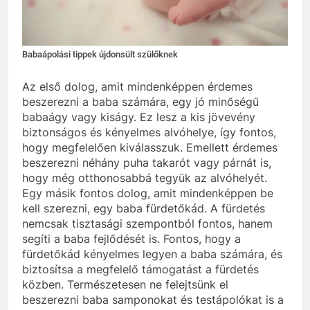
Babaápolási tippek újdonsült szülőknek
Az első dolog, amit mindenképpen érdemes
beszerezni a baba számára, egy jó minőségű
babaágy vagy kiságy. Ez lesz a kis jövevény
biztonságos és kényelmes alvóhelye, így fontos,
hogy megfelelően kiválasszuk. Emellett érdemes
beszerezni néhány puha takarót vagy párnát is,
hogy még otthonosabbá tegyük az alvóhelyét.
Egy másik fontos dolog, amit mindenképpen be
kell szerezni, egy baba fürdetőkád. A fürdetés
nemcsak tisztasági szempontból fontos, hanem
segíti a baba fejlődését is. Fontos, hogy a
fürdetőkád kényelmes legyen a baba számára, és
biztosítsa a megfelelő támogatást a fürdetés
közben. Természetesen ne felejtsünk el
beszerezni baba samponokat és testápolókat is a