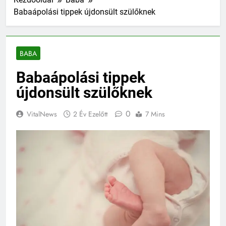
Babaápolási tippek újdonsült szülőknek
BABA
Babaápolási tippek
újdonsült szülőknek
0
VitalNews
2 Év Ezelőtt
7 Mins