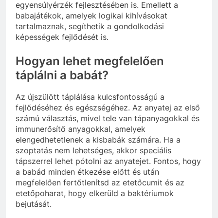
egyensúlyérzék fejlesztésében is. Emellett a
babajátékok, amelyek logikai kihívásokat
tartalmaznak, segíthetik a gondolkodási
képességek fejlődését is.
Hogyan lehet megfelelően
táplálni a babát?
Az újszülött táplálása kulcsfontosságú a
fejlődéséhez és egészségéhez. Az anyatej az első
számú választás, mivel tele van tápanyagokkal és
immunerősítő anyagokkal, amelyek
elengedhetetlenek a kisbabák számára. Ha a
szoptatás nem lehetséges, akkor speciális
tápszerrel lehet pótolni az anyatejet. Fontos, hogy
a babád minden étkezése előtt és után
megfelelően fertőtlenítsd az etetőcumit és az
etetőpoharat, hogy elkerüld a baktériumok
bejutását.