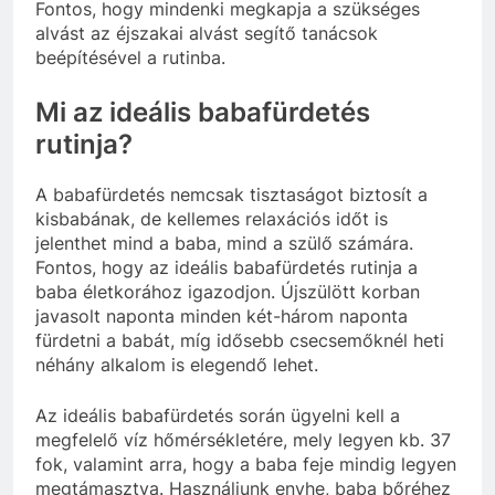
Fontos, hogy mindenki megkapja a szükséges
alvást az éjszakai alvást segítő tanácsok
beépítésével a rutinba.
Mi az ideális babafürdetés
rutinja?
A babafürdetés nemcsak tisztaságot biztosít a
kisbabának, de kellemes relaxációs időt is
jelenthet mind a baba, mind a szülő számára.
Fontos, hogy az ideális babafürdetés rutinja a
baba életkorához igazodjon. Újszülött korban
javasolt naponta minden két-három naponta
fürdetni a babát, míg idősebb csecsemőknél heti
néhány alkalom is elegendő lehet.
Az ideális babafürdetés során ügyelni kell a
megfelelő víz hőmérsékletére, mely legyen kb. 37
fok, valamint arra, hogy a baba feje mindig legyen
megtámasztva. Használjunk enyhe, baba bőréhez