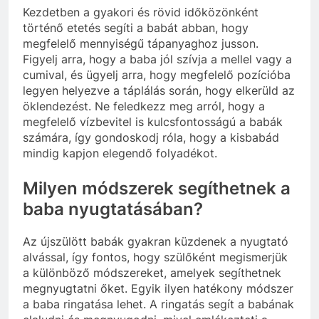
Kezdetben a gyakori és rövid időközönként
történő etetés segíti a babát abban, hogy
megfelelő mennyiségű tápanyaghoz jusson.
Figyelj arra, hogy a baba jól szívja a mellel vagy a
cumival, és ügyelj arra, hogy megfelelő pozícióba
legyen helyezve a táplálás során, hogy elkerüld az
öklendezést. Ne feledkezz meg arról, hogy a
megfelelő vízbevitel is kulcsfontosságú a babák
számára, így gondoskodj róla, hogy a kisbabád
mindig kapjon elegendő folyadékot.
Milyen módszerek segíthetnek a
baba nyugtatásában?
Az újszülött babák gyakran küzdenek a nyugtató
alvással, így fontos, hogy szülőként megismerjük
a különböző módszereket, amelyek segíthetnek
megnyugtatni őket. Egyik ilyen hatékony módszer
a baba ringatása lehet. A ringatás segít a babának