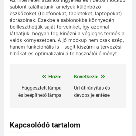
Az interneten számos ingyenes és fizetős mockup
sablont találhatunk, amelyek különböző
eszközöket (telefonokat, tableteket, laptopokat)
ábrázolnak. Ezekbe a sablonokba könnyedén
beilleszthetjük saját terveinket, így azonnal
láthatjuk, hogyan fog kinézni a végleges termék a
valós környezetben. A jó mockup nem csak szép,
hanem funkcionális is – segít kiszűrni a tervezési
hibákat és optimalizálni a felhasználói élményt.
Előző:
Következő:
Bejegyzés
navigáció
Függesztett lámpa
Url átirányítás és
és beépíthető lámpa
devops jelentése
Kapcsolódó tartalom