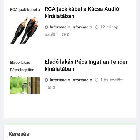
RCA jack kábel a Kácsa Audió
RCA jack kábel a
kínálatában
Kácsa Audió
kínálatában
Informacio Informacio
12 hónap
ezelőtt
0
Eladó lakás Pécs Ingatlan Tender
Eladó lakás
kínálatában
Pécs Ingatlan
Tender
Informacio Informacio
1 év ezelőtt
kínálatában
0
Keresés