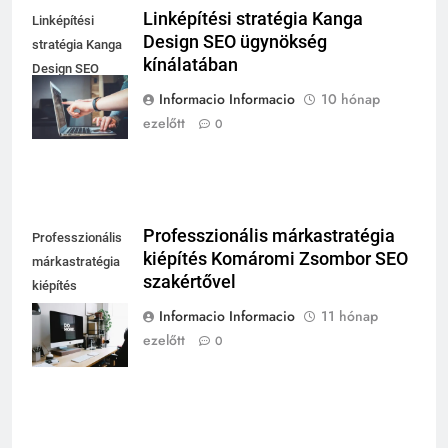
Linképítési stratégia Kanga
Linképítési
Design SEO ügynökség
stratégia Kanga
kínálatában
Design SEO
ügynökség
Informacio Informacio
10 hónap
kínálatában
ezelőtt
0
Professzionális márkastratégia
Professzionális
kiépítés Komáromi Zsombor SEO
márkastratégia
szakértővel
kiépítés
Komáromi
Informacio Informacio
11 hónap
Zsombor SEO
ezelőtt
0
szakértővel