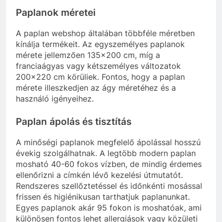
Paplanok méretei
A paplan webshop általában többféle méretben
kínálja termékeit. Az egyszemélyes paplanok
mérete jellemzően 135×200 cm, míg a
franciaágyas vagy kétszemélyes változatok
200×220 cm körüliek. Fontos, hogy a paplan
mérete illeszkedjen az ágy méretéhez és a
használó igényeihez.
Paplan ápolás és tisztítás
A minőségi paplanok megfelelő ápolással hosszú
évekig szolgálhatnak. A legtöbb modern paplan
mosható 40-60 fokos vízben, de mindig érdemes
ellenőrizni a címkén lévő kezelési útmutatót.
Rendszeres szellőztetéssel és időnkénti mosással
frissen és higiénikusan tarthatjuk paplanunkat.
Egyes paplanok akár 95 fokon is moshatóak, ami
különösen fontos lehet allergiások vagy közületi