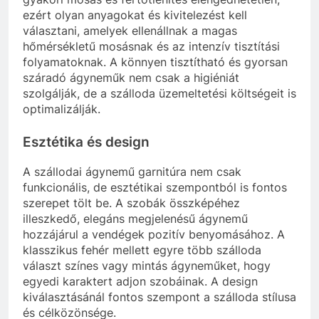
ezért olyan anyagokat és kivitelezést kell
választani, amelyek ellenállnak a magas
hőmérsékletű mosásnak és az intenzív tisztítási
folyamatoknak. A könnyen tisztítható és gyorsan
száradó ágyneműk nem csak a higiéniát
szolgálják, de a szálloda üzemeltetési költségeit is
optimalizálják.
Esztétika és design
A szállodai ágynemű garnitúra nem csak
funkcionális, de esztétikai szempontból is fontos
szerepet tölt be. A szobák összképéhez
illeszkedő, elegáns megjelenésű ágynemű
hozzájárul a vendégek pozitív benyomásához. A
klasszikus fehér mellett egyre több szálloda
választ színes vagy mintás ágyneműket, hogy
egyedi karaktert adjon szobáinak. A design
kiválasztásánál fontos szempont a szálloda stílusa
és célközönsége.