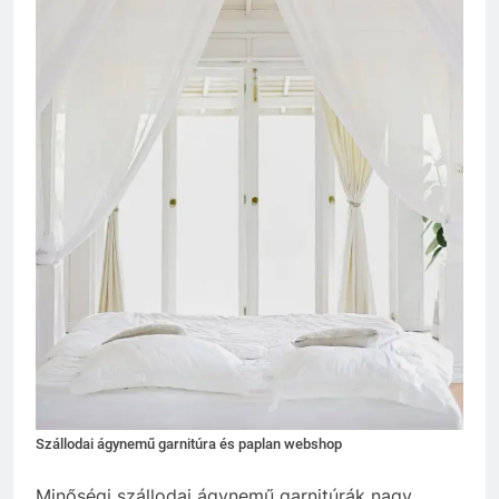
Szállodai ágynemű garnitúra és paplan webshop
Minőségi szállodai ágynemű garnitúrák nagy