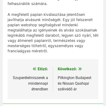
felhasználók számára.
A megfelelő paplan kiválasztása jelentősen
javíthatja alvásunk minőségét. Egy jól felszerelt
paplan webshop segítségével mindenki
megtalálhatja az igényeinek és alvási szokásainak
leginkább megfelelő darabot, legyen szó nyári, téli
vagy átmeneti paplanról, természetes vagy
mesterséges töltetről, egyszemélyes vagy
franciaágyas méretről.
Előző:
Következő:
Bejegyzés
navigáció
Szuperélelmiszerek a
Pilkington Budapest
mindennapi
és Nissan Qashqai
étrendben
szélvédő ár