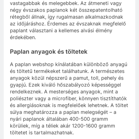
vastagabbak és melegebbek. Az átmeneti vagy
négy évszakos paplanok két összepatentolható
rétegből állnak, így rugalmasan alkalmazkodnak
az időjáráshoz. Érdemes az évszaknak megfelelő
paplant választani a kellemes alvási élmény
érdekében.
Paplan anyagok és töltetek
A paplan webshop kínálatában különböző anyagú
és töltetű termékeket találhatunk. A természetes
anyagok közül népszerű a pamut, toll, pehely és
gyapjú. Ezek kiváló hőszabályozó képességgel
rendelkeznek. A mesterséges anyagok, mint a
poliészter vagy a microfiber, könnyen tisztíthatók
és allergiásoknak is megfelelőek lehetnek. A töltet
súlya meghatározza a paplan melegségét – a
nyári paplanok általában 400-500 gramm
körüliek, míg a téliek akár 1200-1600 gramm
töltetet is tartalmazhatnak.