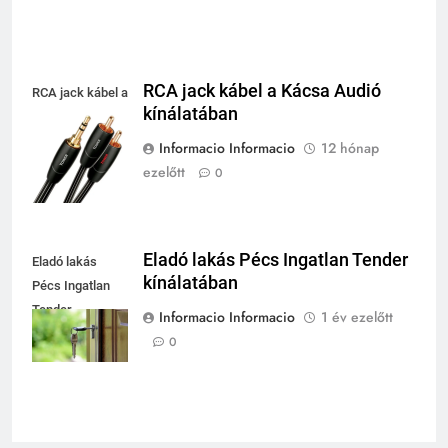
RCA jack kábel a Kácsa Audió
RCA jack kábel a
kínálatában
Kácsa Audió
kínálatában
Informacio Informacio
12 hónap
ezelőtt
0
Eladó lakás Pécs Ingatlan Tender
Eladó lakás
kínálatában
Pécs Ingatlan
Tender
Informacio Informacio
1 év ezelőtt
kínálatában
0