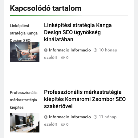
Kapcsolódó tartalom
Linképítési stratégia Kanga
Linképítési
Design SEO ügynökség
stratégia Kanga
kínálatában
Design SEO
ügynökség
Informacio Informacio
10 hónap
kínálatában
ezelőtt
0
Professzionális márkastratégia
Professzionális
kiépítés Komáromi Zsombor SEO
márkastratégia
szakértővel
kiépítés
Komáromi
Informacio Informacio
11 hónap
Zsombor SEO
ezelőtt
0
szakértővel