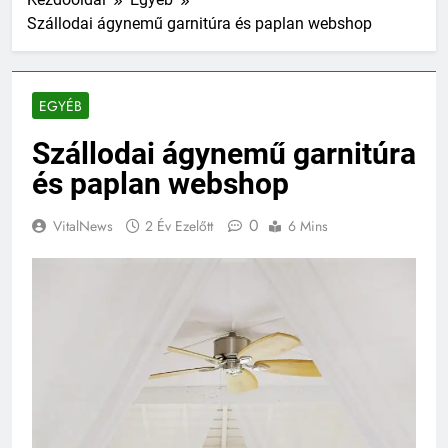
Szállodai ágynemű garnitúra és paplan webshop
EGYÉB
Szállodai ágynemű garnitúra
és paplan webshop
0
VitalNews
2 Év Ezelőtt
6 Mins