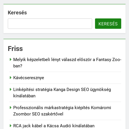
Keresés
KERESÉS
Friss
Melyik képzeletbeli lényt válaszd először a Fantasy Zoo-
ban?
Kávécseresznye
Linképítési stratégia Kanga Design SEO ügynökség
kínálatában
Professzionális márkastratégia kiépítés Komáromi
Zsombor SEO szakértővel
RCA jack kábel a Kácsa Audió kínálatában