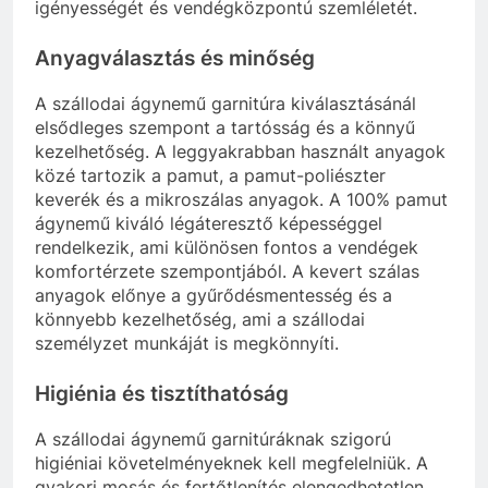
igényességét és vendégközpontú szemléletét.
Anyagválasztás és minőség
A szállodai ágynemű garnitúra kiválasztásánál
elsődleges szempont a tartósság és a könnyű
kezelhetőség. A leggyakrabban használt anyagok
közé tartozik a pamut, a pamut-poliészter
keverék és a mikroszálas anyagok. A 100% pamut
ágynemű kiváló légáteresztő képességgel
rendelkezik, ami különösen fontos a vendégek
komfortérzete szempontjából. A kevert szálas
anyagok előnye a gyűrődésmentesség és a
könnyebb kezelhetőség, ami a szállodai
személyzet munkáját is megkönnyíti.
Higiénia és tisztíthatóság
A szállodai ágynemű garnitúráknak szigorú
higiéniai követelményeknek kell megfelelniük. A
gyakori mosás és fertőtlenítés elengedhetetlen,