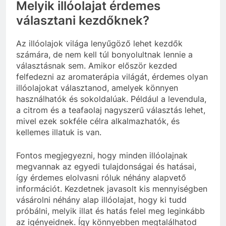
Melyik illóolajat érdemes
választani kezdőknek?
Az illóolajok világa lenyűgöző lehet kezdők
számára, de nem kell túl bonyolultnak lennie a
választásnak sem. Amikor először kezded
felfedezni az aromaterápia világát, érdemes olyan
illóolajokat választanod, amelyek könnyen
használhatók és sokoldalúak. Például a levendula,
a citrom és a teafaolaj nagyszerű választás lehet,
mivel ezek sokféle célra alkalmazhatók, és
kellemes illatuk is van.
Fontos megjegyezni, hogy minden illóolajnak
megvannak az egyedi tulajdonságai és hatásai,
így érdemes elolvasni róluk néhány alapvető
információt. Kezdetnek javasolt kis mennyiségben
vásárolni néhány alap illóolajat, hogy ki tudd
próbálni, melyik illat és hatás felel meg leginkább
az igényeidnek. Így könnyebben megtalálhatod