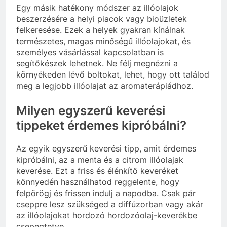
Egy másik hatékony módszer az illóolajok
beszerzésére a helyi piacok vagy bioüzletek
felkeresése. Ezek a helyek gyakran kínálnak
természetes, magas minőségű illóolajokat, és
személyes vásárlással kapcsolatban is
segítőkészek lehetnek. Ne félj megnézni a
környékeden lévő boltokat, lehet, hogy ott találod
meg a legjobb illóolajat az aromaterápiádhoz.
Milyen egyszerű keverési
tippeket érdemes kipróbálni?
Az egyik egyszerű keverési tipp, amit érdemes
kipróbálni, az a menta és a citrom illóolajak
keverése. Ezt a friss és élénkítő keveréket
könnyedén használhatod reggelente, hogy
felpörögj és frissen indulj a napodba. Csak pár
cseppre lesz szükséged a diffúzorban vagy akár
az illóolajokat hordozó hordozóolaj-keverékbe
csepegtetve.