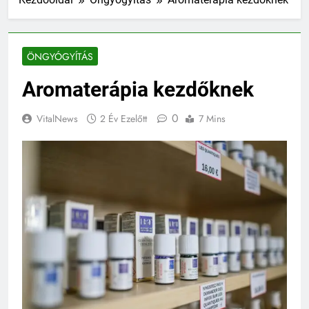
ÖNGYÓGYÍTÁS
Aromaterápia kezdőknek
0
VitalNews
2 Év Ezelőtt
7 Mins