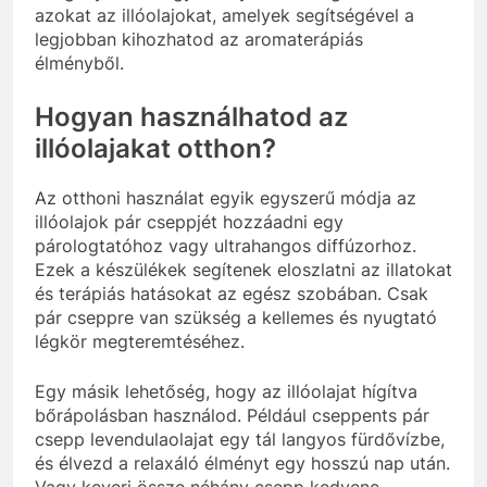
azokat az illóolajokat, amelyek segítségével a
legjobban kihozhatod az aromaterápiás
élményből.
Hogyan használhatod az
illóolajakat otthon?
Az otthoni használat egyik egyszerű módja az
illóolajok pár cseppjét hozzáadni egy
párologtatóhoz vagy ultrahangos diffúzorhoz.
Ezek a készülékek segítenek eloszlatni az illatokat
és terápiás hatásokat az egész szobában. Csak
pár cseppre van szükség a kellemes és nyugtató
légkör megteremtéséhez.
Egy másik lehetőség, hogy az illóolajat hígítva
bőrápolásban használod. Például cseppents pár
csepp levendulaolajat egy tál langyos fürdővízbe,
és élvezd a relaxáló élményt egy hosszú nap után.
Vagy keverj össze néhány csepp kedvenc