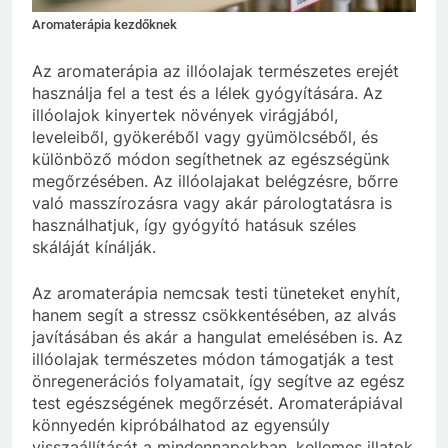
Aromaterápia kezdőknek
Az aromaterápia az illóolajak természetes erejét
használja fel a test és a lélek gyógyítására. Az
illóolajok kinyertek növények virágjából,
leveleiből, gyökeréből vagy gyümölcséből, és
különböző módon segíthetnek az egészségünk
megőrzésében.
Az illóolajakat belégzésre, bőrre
való masszírozásra vagy akár párologtatásra is
használhatjuk, így gyógyító hatásuk széles
skáláját kínálják.
Az aromaterápia nemcsak testi tüneteket enyhít,
hanem segít a stressz csökkentésében, az alvás
javításában és akár a hangulat emelésében is. Az
illóolajak természetes módon támogatják a test
önregenerációs folyamatait, így segítve az egész
test egészségének megőrzését. Aromaterápiával
könnyedén kipróbálhatod az egyensúly
visszaállítását a mindennapokban, kellemes illatok