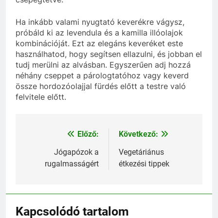
Ha inkább valami nyugtató keverékre vágysz,
próbáld ki az levendula és a kamilla illóolajok
kombinációját. Ezt az elegáns keveréket este
használhatod, hogy segítsen ellazulni, és jobban el
tudj merülni az alvásban. Egyszerűen adj hozzá
néhány cseppet a párologtatóhoz vagy keverd
össze hordozóolajjal fürdés előtt a testre való
felvitele előtt.
Előző:
Következő:
Bejegyzés
navigáció
Jógapózok a
Vegetáriánus
rugalmasságért
étkezési tippek
Kapcsolódó tartalom