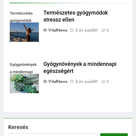
Természetes gyógymódok
Természetes
stressz ellen
gyógymódok
stressz ellen
VitalNews
2 év ezelőtt
0
Gyógynövények a mindennapi
Gyógynövények
egészségért
a mindennapi
egészségért
VitalNews
3 év ezelőtt
0
Keresés