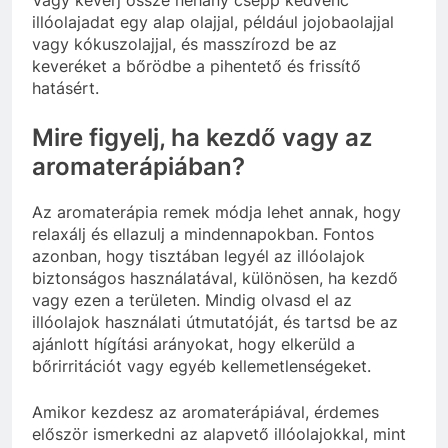
illóolajadat egy alap olajjal, például jojobaolajjal
vagy kókuszolajjal, és masszírozd be az
keveréket a bőrödbe a pihentető és frissítő
hatásért.
Mire figyelj, ha kezdő vagy az
aromaterápiában?
Az aromaterápia remek módja lehet annak, hogy
relaxálj és ellazulj a mindennapokban. Fontos
azonban, hogy tisztában legyél az illóolajok
biztonságos használatával, különösen, ha kezdő
vagy ezen a területen. Mindig olvasd el az
illóolajok használati útmutatóját, és tartsd be az
ajánlott hígítási arányokat, hogy elkerüld a
bőrirritációt vagy egyéb kellemetlenségeket.
Amikor kezdesz az aromaterápiával, érdemes
először ismerkedni az alapvető illóolajokkal, mint