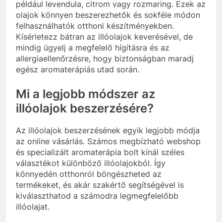
például levendula, citrom vagy rozmaring. Ezek az
olajok könnyen beszerezhetők és sokféle módon
felhasználhatók otthoni készítményekben.
Kísérletezz bátran az illóolajok keverésével, de
mindig ügyelj a megfelelő hígításra és az
allergiaellenőrzésre, hogy biztonságban maradj
egész aromaterápiás utad során.
Mi a legjobb módszer az
illóolajok beszerzésére?
Az illóolajok beszerzésének egyik legjobb módja
az online vásárlás. Számos megbízható webshop
és specializált aromaterápia bolt kínál széles
választékot különböző illóolajokból. Így
könnyedén otthonról böngészheted az
termékeket, és akár szakértő segítségével is
kiválaszthatod a számodra legmegfelelőbb
illóolajat.